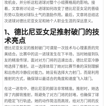
攻机会，并分析这粒进球对整个小组赛格局的影响。接
着，文章将讨论这一进球如何改变了德比尼亚女足的晋级
形势以及她对球队士气的激励作用。最后，文章将总结这
次进球对德比尼亚女足和她个人职业生涯的深远意义。
1、德比尼亚女足推射破门的技
术亮点
德比尼亚女足的推射破门可谓是一次技术与心理素质的完
美结合。比赛中的这一进球发生在下半场，当时她接到队
友的精准传球，面对对方门将的迅速出击，德比尼亚冷静
地选择了推射。这一选择体现了她对比赛节奏的深刻理解
和出色的冷静应对能力。她没有选择大力射门，而是利用
推射的方式，确保球以最适合的角度和速度飞入球门。
在这一进攻中，德比尼亚的脚法非常精准。推射时，她选
择了内脚背推射，既避免了对方门将的封堵，也确保了球
的稳定飞行轨迹。她的动作简洁而高效，给对方门将的反