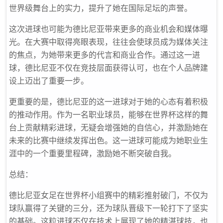
世界级舞台上的实力，提升了她在国际足坛的声誉。
这次进球也可能为德比尼亚带来更多的商业机会和媒体曝
光。在大赛中取得亮眼表现，往往会使球员成为媒体关注
的焦点，为她带来更多的代言和商业合作。通过这一进
球，德比尼亚不仅在竞技层面获得认可，也在个人品牌建
设上迈出了重要一步。
更重要的是，德比尼亚的这一进球对于她的心态有着积极
的推动作用。作为一名职业球员，能够在世界杯这样的舞
台上贡献精彩进球，无疑会增强她的自信心，并激励她在
未来的比赛中继续发挥出色。这一进球可能成为她职业生
涯中的一个重要里程碑，激励她不断突破自我。
总结：
德比尼亚女足在世界杯小组赛中的精彩推射破门，不仅为
球队赢得了关键的三分，还为球队晋级下一轮打下了坚实
的基础。这粒进球不仅在技术上展现了她的精湛球技，也