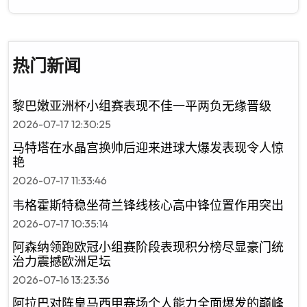
热门新闻
黎巴嫩亚洲杯小组赛表现不佳一平两负无缘晋级
2026-07-17 12:30:25
马特塔在水晶宫换帅后迎来进球大爆发表现令人惊
艳
2026-07-17 11:33:46
韦格霍斯特稳坐荷兰锋线核心高中锋位置作用突出
2026-07-17 10:35:14
阿森纳领跑欧冠小组赛阶段表现积分榜尽显豪门统
治力震撼欧洲足坛
2026-07-16 13:23:36
阿拉巴对阵皇马西甲赛场个人能力全面爆发的巅峰