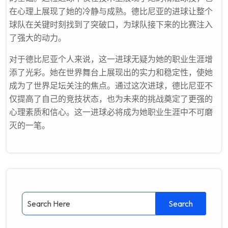
在心理上展现了她的冷静与成熟。德比尼亚的进球让整个
球队在关键时刻找到了突破口，为球队接下来的比赛注入
了强大的动力。
对于德比尼亚个人来说，这一进球无疑为她的职业生涯增
添了光彩。她在世界舞台上展现出的实力和稳定性，使她
成为了世界足坛关注的焦点。通过这次进球，德比尼亚不
仅提高了自己的竞技状态，也为未来的挑战奠定了更强的
心理素质和信心。这一进球必将成为她职业生涯中不可磨
灭的一笔。