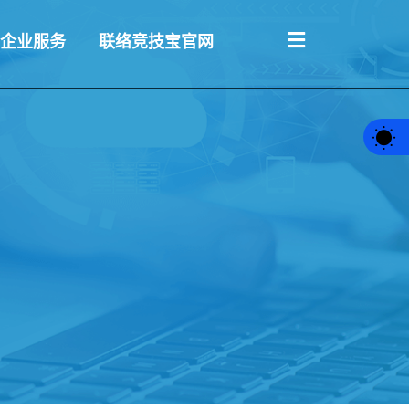
企业服务
联络竞技宝官网