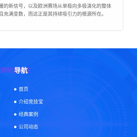
暖的新信号，以及欧洲赛场从单极向多极演化的整体
且充满变数，而这正是其持续吸引力的根源所在。
导航
首页
介绍竞技宝
经典案例
公司动态