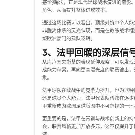
感”的踢法，正是现代足球战术演进的缩影
角色，从而提升整体进攻效率。
通过这场比赛可以看出，顶级对抗中个人能
非脱离体系的灵光乍现，而是在教练战术框
塑欧洲豪门的建队逻辑。
3、法甲回暖的深层信
从库卢塞夫斯基的表现延伸观察，可以发现
成能力积累，再向更高曝光度的联赛输出，
象。
法甲球队在欧战中的竞争力提升，也为这种
还是球员个人能力，法甲代表队伍都在逐步
甲重新成为欧洲足球版图中不可忽视的一环
更重要的是，法甲在青训与战术创新上的持
会，联赛风格更加开放多元，这不仅提升了
液。