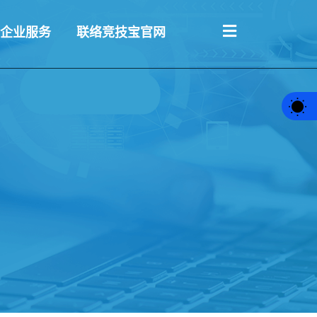
企业服务
联络竞技宝官网