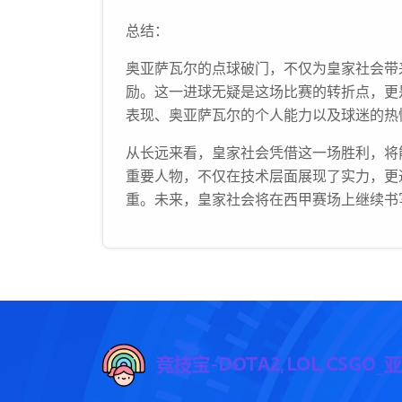
总结：
奥亚萨瓦尔的点球破门，不仅为皇家社会带
励。这一进球无疑是这场比赛的转折点，更
表现、奥亚萨瓦尔的个人能力以及球迷的热
从长远来看，皇家社会凭借这一场胜利，将
重要人物，不仅在技术层面展现了实力，更
重。未来，皇家社会将在西甲赛场上继续书