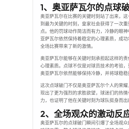
1、奥亚萨瓦尔的点球
奥亚萨瓦尔在比赛的关键时刻站了出来，这
到最为关键的时刻，皇家社会获得了一次重
点。他的罚球动作简洁而有力，冷静的眼神
亚萨瓦尔依然保持着稳定的心理素质，成功
全场比赛带来了新的激情。
奥亚萨瓦尔能够在关键时刻承担起这样的责
心理素质。点球不仅是对球员技术的考验，
奥亚萨瓦尔依然能够保持冷静，并将球稳稳
这次点球破门不仅是奥亚萨瓦尔个人的荣耀
现出了更为强烈的求胜欲望，球迷们的热情
力，也证明了他在关键时刻为球队挺身而出
2、全场观众的激动反
奥亚萨瓦尔的点球破门瞬间引爆了全场观众