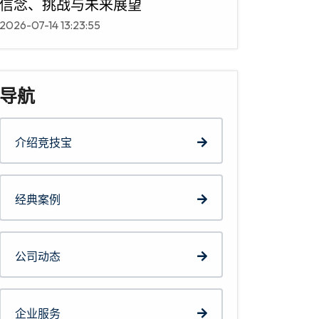
信念、挑战与未来展望
2026-07-14 13:23:55
导航
介绍竞技宝
经典案例
公司动态
企业服务