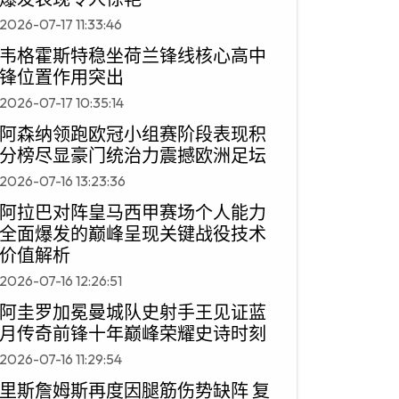
2026-07-17 11:33:46
韦格霍斯特稳坐荷兰锋线核心高中
锋位置作用突出
2026-07-17 10:35:14
阿森纳领跑欧冠小组赛阶段表现积
分榜尽显豪门统治力震撼欧洲足坛
2026-07-16 13:23:36
阿拉巴对阵皇马西甲赛场个人能力
全面爆发的巅峰呈现关键战役技术
价值解析
2026-07-16 12:26:51
阿圭罗加冕曼城队史射手王见证蓝
月传奇前锋十年巅峰荣耀史诗时刻
2026-07-16 11:29:54
里斯詹姆斯再度因腿筋伤势缺阵 复