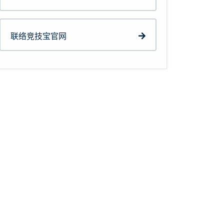
联络竞技宝官网