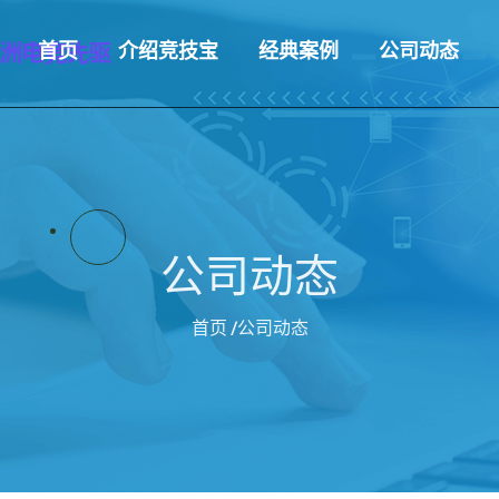
首页
介绍竞技宝
经典案例
公司动态
公司动态
首页
/公司动态