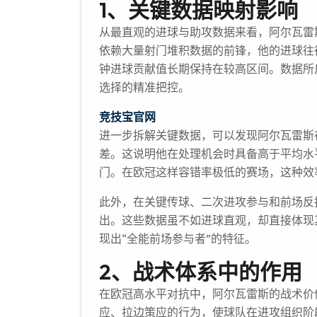
1、关键数据映射影响
从最直观的进球与助攻数据来看，阿尔瓦雷
依赖大量射门堆积数据的前锋，他的进球往
钟进球贡献值长期保持在较高区间。数据所
选择的精准把控。
竞技宝官网
进一步拆解关键数据，可以发现阿尔瓦雷斯
差。这说明他在处理机会时具备高于平均水
门。在欧冠这样容错率极低的赛场，这种效
此外，在关键传球、二次进攻参与和前场反
出。这些数据虽不如进球直观，却直接体现
现出“全能前场参与者”的特征。
2、战术体系中的作用
在欧冠高水平对抗中，阿尔瓦雷斯的战术价
应、拉边策应的行为，使球队在进攻组织阶