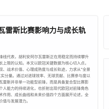
瓦雷斯比赛影响力与成长轨
锋线代表，胡利安·阿尔瓦雷斯正在用稳定而持续攀升
长上限的认知。本文以欧冠关键数据为核心切入点，
现、战术价值、心理成熟度与成长轨迹，力求从“全景
真实分量。通过对进球效率、无球贡献、比赛参与度以
瓦雷斯并非单一功能型前锋，而是具备复合型比赛影
个人能力的持续进化，也折射出现代欧冠对前锋角色
术作用、成长曲线和未来价值四个方面展开论述，全
价值与发展潜力。