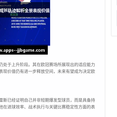
仍处于上升阶段。其在欧冠赛场所展现出的适应能力
表现价值仍有进一步释放空间，未来有望成为决定欧
雷斯已经证明自己并非短期爆发型球员，而是具备持
他在进球效率、战术执行与关键比赛稳定性方面的表