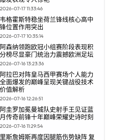
2026-07-17 11:33:46
韦格霍斯特稳坐荷兰锋线核心高中
锋位置作用突出
2026-07-17 10:35:14
阿森纳领跑欧冠小组赛阶段表现积
分榜尽显豪门统治力震撼欧洲足坛
2026-07-16 13:23:36
阿拉巴对阵皇马西甲赛场个人能力
全面爆发的巅峰呈现关键战役技术
价值解析
2026-07-16 12:26:51
阿圭罗加冕曼城队史射手王见证蓝
月传奇前锋十年巅峰荣耀史诗时刻
2026-07-16 11:29:54
里斯詹姆斯再度因腿筋伤势缺阵 复