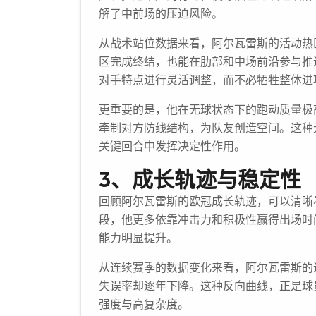
解了中前场的压迫风险。
从战术站位数据来看，阿尔瓦雷斯的活动热
区完成终结，也能在肋部和中场前沿参与推
对手特点进行灵活调整，而不必牺牲整体进
更重要的是，他在无球状态下的跑动质量极
牵制对方防线结构，为队友创造空间。这种
关键回合中发挥决定性作用。
3、成长轨迹与稳定性
回顾阿尔瓦雷斯的欧冠成长轨迹，可以清晰看
段，他更多依靠冲击力和积极性赢得出场时
能力明显提升。
从连续赛季的数据变化来看，阿尔瓦雷斯的
失误率却逐年下降。这种反向曲线，正是球
强度与高复杂度。