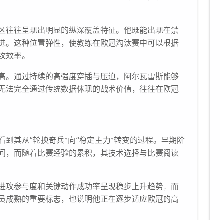
区往往呈现出明显的纵深覆盖特征。他既能出现在禁
进。这种位置弹性，使教练在欧冠淘汰赛中可以根据
攻效率。
高。通过持续的高强度穿插与压迫，阿尔瓦雷斯能够
无法完全通过传统数据体现的战术价值，往往在欧冠
到其从“轮换奇兵”向“稳定主力”转变的过程。早期阶
间，而随着比赛经验的累积，其技术选择与比赛阅读
进攻参与度和关键动作成功率呈现稳步上升趋势，而
员成熟的重要标志，也说明他正在逐步适应欧冠的高