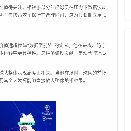
性值得关注。相较于部分年轻球员在压力下数据波动
功率与决策效率保持在合理区间，这为其长期立足顶
价值远超传统“数据型前锋”的定义。他在进攻、防守
体运转中更具弹性。这种多维度贡献，是现代欧冠竞
球队整体表现高度正相关。当他在场时，球队的前场
明其个人发挥能够直接放大整体战术效果。