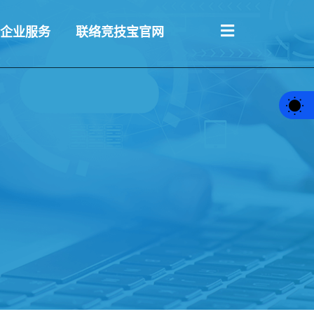
企业服务
联络竞技宝官网