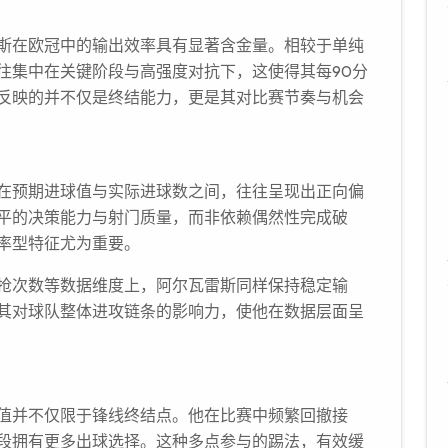
斯在欧冠中的输出效率具有显著含金量。相较于单纯
往集中在关键阶段与高强度对抗下，这使得其每90分
反映的并不仅是终结能力，更是其对比赛节奏与机会
在预期进球值与实际进球数之间，往往呈现出正向偏
平的决策能力与射门质量，而非依赖偶然性完成破
率型特征尤为重要。
抢次数等数据维度上，阿尔瓦雷斯同样保持稳定输
其对球队整体进攻链条的影响力，使他在数据层面呈
值并不仅限于锋线终结点。他在比赛中频繁回撤接
段拥有更多出球选择。这种多点参与的踢法，有效缓