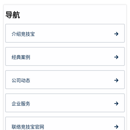
导航
介绍竞技宝
经典案例
公司动态
企业服务
联络竞技宝官网