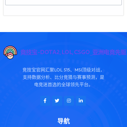
竞技宝官网汇聚LOL S15、MSI顶级对战，
支持数据分析、比分竞猜与赛事预测，是
电竞迷首选的全球领先平台。
导航