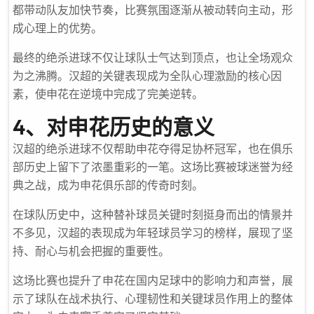
都带动队友加快节奏，比赛氛围逐渐从被动转向主动，形
成心理上的优势。
最终的绝杀进球不仅让球队士气达到顶点，也让全场观众
为之沸腾。汉超的关键表现成为全队心理激励的核心因
素，使申花在逆境中完成了完美逆转。
4、对申花历史的意义
汉超的绝杀进球不仅帮助申花夺得足协杯冠军，也在俱乐
部历史上留下了浓墨重彩的一笔。这场比赛被球迷誉为经
典之战，成为申花俱乐部的传奇时刻。
在球队历史中，这种替补球员关键时刻挺身而出的情景并
不多见，汉超的表现成为年轻球员学习的榜样，展现了坚
持、耐心与机会把握的重要性。
这场比赛也提升了申花在国内足球中的影响力和声誉，展
示了球队在战术执行、心理韧性和关键球员作用上的整体