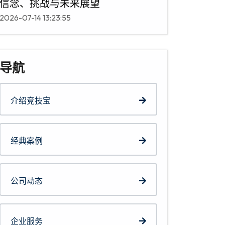
信念、挑战与未来展望
2026-07-14 13:23:55
导航
介绍竞技宝
经典案例
公司动态
企业服务