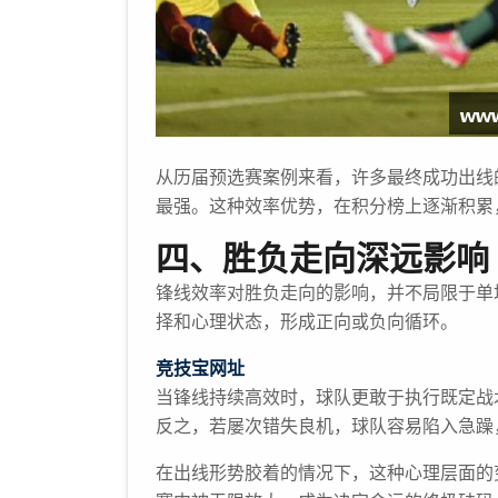
从历届预选赛案例来看，许多最终成功出线
最强。这种效率优势，在积分榜上逐渐积累
四、胜负走向深远影响
锋线效率对胜负走向的影响，并不局限于单
择和心理状态，形成正向或负向循环。
竞技宝网址
当锋线持续高效时，球队更敢于执行既定战
反之，若屡次错失良机，球队容易陷入急躁
在出线形势胶着的情况下，这种心理层面的