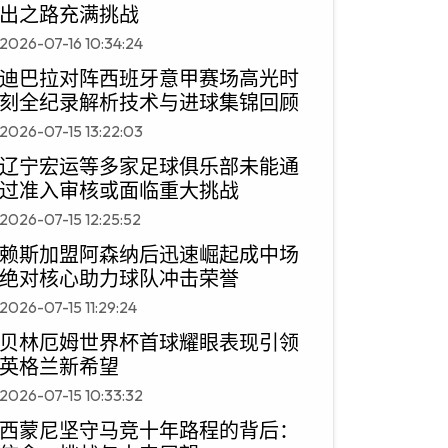
出之路充满挑战
2026-07-16 10:34:24
迪巴拉对阵西班牙意甲赛场高光时
刻全纪录解析技术与进球集锦回顾
2026-07-15 13:22:03
辽宁宏运等多家足球俱乐部未能通
过准入审核或面临重大挑战
2026-07-15 12:25:52
赖斯加盟阿森纳后迅速崛起成中场
绝对核心助力球队冲击荣誉
2026-07-15 11:29:24
贝林厄姆世界杯首球耀眼表现引领
英格兰新希望
2026-07-15 10:33:32
西蒙尼坚守马竞十年路程的背后：