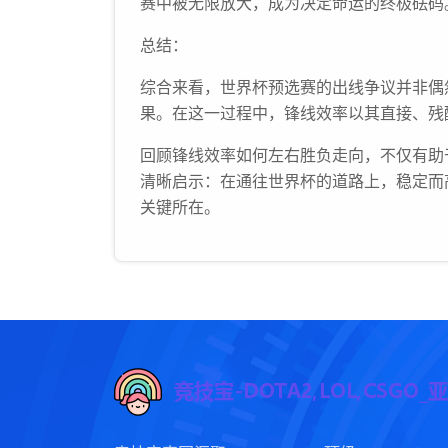
赛中被无限放大，成为决定命运的终极砝码
总结：
综合来看，世界杯预选赛的出线争议并非偶
果。在这一过程中，锋线效率以其直接、残
回顾锋线效率如何左右胜负走向，不仅有助
清晰启示：在通往世界杯的道路上，稳定而
关键所在。