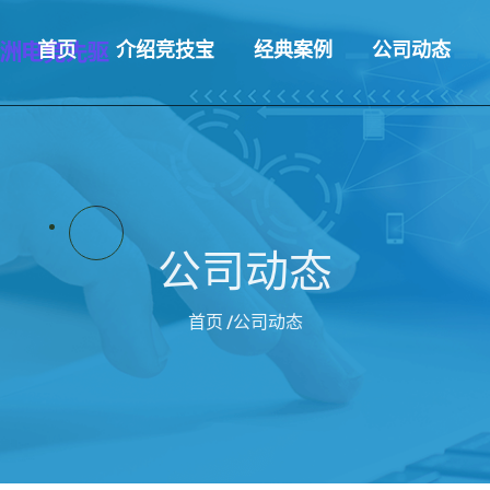
首页
介绍竞技宝
经典案例
公司动态
公司动态
首页
/公司动态