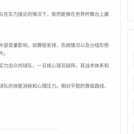
队在实力接近的情况下，依然能够在世界杯舞台上屡
外部变量影响，如赛程安排、伤病情况以及分组形势
大。
实力出众的球队，一旦核心球员缺阵，其战术体系和
球队的体能消耗和心理压力。相对平稳的晋级路线，