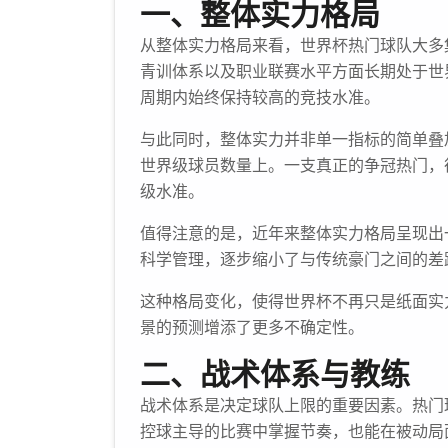
一、整体实力格局
从整体实力格局来看，世界杯热门球队大多
青训体系以及职业联赛水平方面长期处于世
周期内始终保持较高的竞技水准。
与此同时，整体实力并非单一指标的简单叠
世界级球员数量上。一支真正的争冠热门，
级水准。
值得注意的是，近年来整体实力格局呈现出
科学管理，逐步缩小了与传统豪门之间的差距
这种格局变化，使得世界杯不再只是纸面实
景的预测增添了更多不确定性。
二、战术体系与教练
战术体系是决定球队上限的重要因素。热门
控球主导的比赛中掌握节奏，也能在被动局