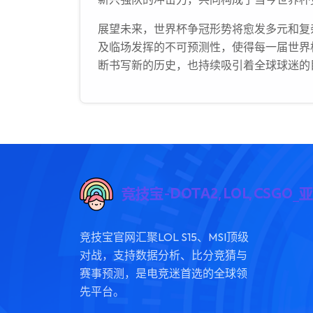
展望未来，世界杯争冠形势将愈发多元和复
及临场发挥的不可预测性，使得每一届世界
断书写新的历史，也持续吸引着全球球迷的
竞技宝官网汇聚LOL S15、MSI顶级
对战，支持数据分析、比分竞猜与
赛事预测，是电竞迷首选的全球领
先平台。