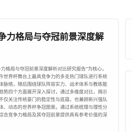
争力格局与夺冠前景深度解
争力格局与夺冠前景深度解析对比研究报告”为核心，
今世界杯舞台上最具竞争力的多支热门球队进行系统
体脉络，随后围绕球队阵容实力、战术体系与教练能
趋势四个方面展开深入探讨，通过多维度对比，揭示
不仅关注传统豪门的稳定性与底蕴，也兼顾新兴强队
体、动态的世界杯争冠图景。通过系统梳理与理性分
综合竞争力格局及其夺冠前景提供具有参考价值的深