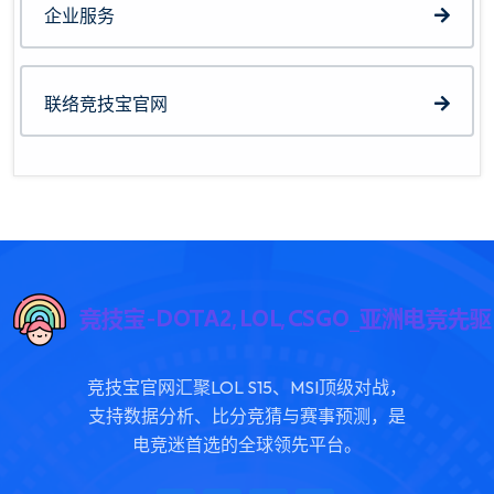
企业服务
联络竞技宝官网
竞技宝官网汇聚LOL S15、MSI顶级对战，
支持数据分析、比分竞猜与赛事预测，是
电竞迷首选的全球领先平台。