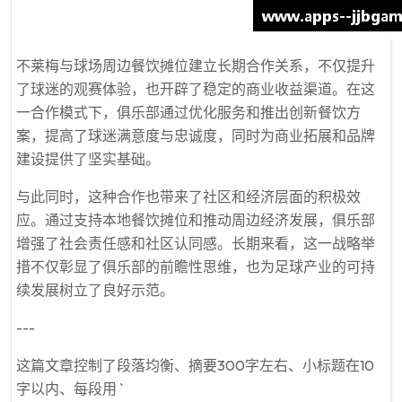
不莱梅与球场周边餐饮摊位建立长期合作关系，不仅提升
了球迷的观赛体验，也开辟了稳定的商业收益渠道。在这
一合作模式下，俱乐部通过优化服务和推出创新餐饮方
案，提高了球迷满意度与忠诚度，同时为商业拓展和品牌
建设提供了坚实基础。
与此同时，这种合作也带来了社区和经济层面的积极效
应。通过支持本地餐饮摊位和推动周边经济发展，俱乐部
增强了社会责任感和社区认同感。长期来看，这一战略举
措不仅彰显了俱乐部的前瞻性思维，也为足球产业的可持
续发展树立了良好示范。
---
这篇文章控制了段落均衡、摘要300字左右、小标题在10
字以内、每段用 `