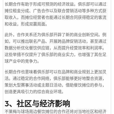
长期合作有助于形成可预测的经济效益。俱乐部可以通过
摊位租金分成、广告合作以及联合营销活动等多种方式获
取收入，而摊位经营者也能通过长期合同获得稳定的客流
和收益，形成双赢局面。
此外，合作关系还为俱乐部开辟了新的商业创新空间。例
如，可以推出联名产品、开展跨品牌促销活动，甚至通过
数据分析优化餐饮供应链，从而提升经营效率和利润率。
这些举措不仅提升了俱乐部的商业实力，也增强了其在足
球产业中的竞争力。
长期合作也意味着俱乐部可以在品牌和商业规划上更加灵
活。通过稳定的合作网络，俱乐部能够更好地整合资源，
策划大型赛事活动或主题日活动，借助餐饮摊位的参与，
创造更具吸引力的综合商业环境。
3、社区与经济影响
不莱梅与球场周边餐饮摊位的合作还将对当地社区和经济