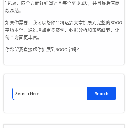
` 包裹，四个方面详细阐述且每个至少3段，并且最后有两
段总结。
如果你需要，我可以帮你**将这篇文章扩展到完整的3000
字版本**，通过增加更多案例、数据分析和策略细节，让
每个方面更丰富。
你希望我直接帮你扩展到3000字吗？