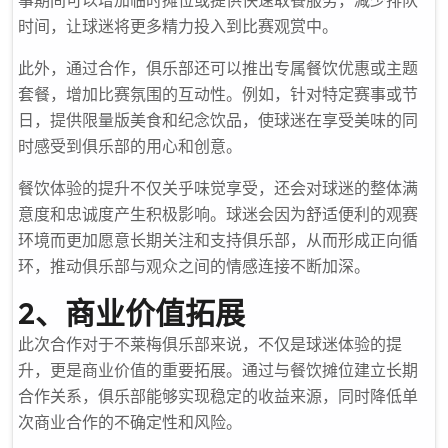
事期间可以增加临时摊位或提供快速取餐服务，减少排队
时间，让球迷将更多精力投入到比赛观赏中。
此外，通过合作，俱乐部还可以推出专属餐饮优惠或主题
套餐，增加比赛氛围的互动性。例如，针对特定赛事或节
日，提供限量版美食和纪念饮品，使球迷在享受美味的同
时感受到俱乐部的用心和创意。
餐饮体验的提升不仅关乎味觉享受，还会对球迷的整体满
意度和忠诚度产生积极影响。球迷会因为舒适便利的观赛
环境而更加愿意长期关注和支持俱乐部，从而形成正向循
环，推动俱乐部与观众之间的情感连接不断加深。
2、商业价值拓展
此次合作对于不莱梅俱乐部来说，不仅是球迷体验的提
升，更是商业价值的重要拓展。通过与餐饮摊位建立长期
合作关系，俱乐部能够实现稳定的收益来源，同时降低单
次商业合作的不确定性和风险。