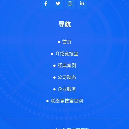
导航
首页
介绍竞技宝
经典案例
公司动态
企业服务
联络竞技宝官网