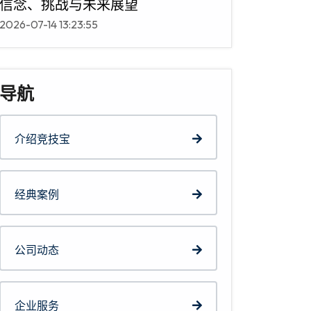
信念、挑战与未来展望
2026-07-14 13:23:55
导航
介绍竞技宝
经典案例
公司动态
企业服务