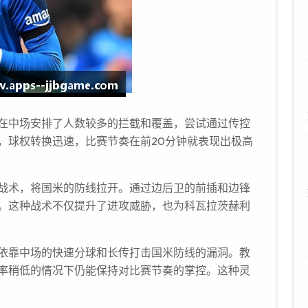
在中场安排了人数较多的拦截和覆盖，尝试通过传控
，球权转换迅速，比赛节奏在前20分钟就表现出极高
战术，将国米的防线拉开。通过边后卫的前插和边锋
。这种战术不仅提升了进攻威胁，也为科瓦拉茨赫利
依靠中场的快速分球和长传打击国米防线的漏洞。教
率稍低的情况下仍能保持对比赛节奏的掌控。这种灵