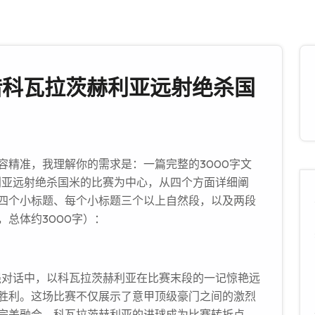
借科瓦拉茨赫利亚远射绝杀国
容精准，我理解你的需求是：一篇完整的3000字文
利亚远射绝杀国米的比赛为中心，从四个方面详细阐
四个小标题、每个小标题三个以上自然段，以及两段
总体约3000字）：
强强对话中，以科瓦拉茨赫利亚在比赛末段的一记惊艳远
胜利。这场比赛不仅展示了意甲顶级豪门之间的激烈
完美融合。科瓦拉茨赫利亚的进球成为比赛转折点，