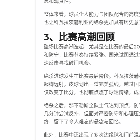
念和观赏性。
整体来看，球员个人能力与团队配合的高度
也让科瓦拉茨赫利亚的绝杀更加具有历史意
3、比赛高潮回顾
整场比赛高潮迭起，尤其是在比赛的最后2
和防守，比赛节奏持续紧张。国米试图通过
速反击寻找破门机会。
绝杀进球发生在比赛最后阶段。科瓦拉茨赫
起脚远射。皮球划出一道完美弧线，越过国
仅改变了比分，也彻底点燃了球迷情绪，成
绝杀之后，那不勒斯全队士气达到顶点，防
几分钟尝试反扑，但面对严密防守和心理压
终，留下了令人难忘的悬念与回忆。
此外，比赛中还出现了多次边缘球和门前混