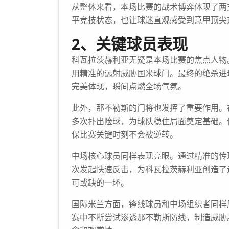
从整体来看，本场比赛的战术博弈体现了两
平竞技状态，也让球迷直观感受到意甲顶尖
2、关键球员表现
科瓦拉茨赫利亚无疑是本场比赛的焦点人物
用精准的远射威胁国米球门。最终的绝杀进
完美体现，瞬间点燃全场气氛。
此外，那不勒斯的门将也发挥了重要作用。
多次扑出险球，为球队稳住局面奠定基础。
保比赛关键时刻不会被逆转。
中场核心球员同样表现亮眼。通过精准的传
次发起快速反击，为科瓦拉茨赫利亚创造了
可或缺的一环。
国际米兰方面，锋线球员和中场组织者同样
赛中不断尝试渗透那不勒斯防线，制造威胁