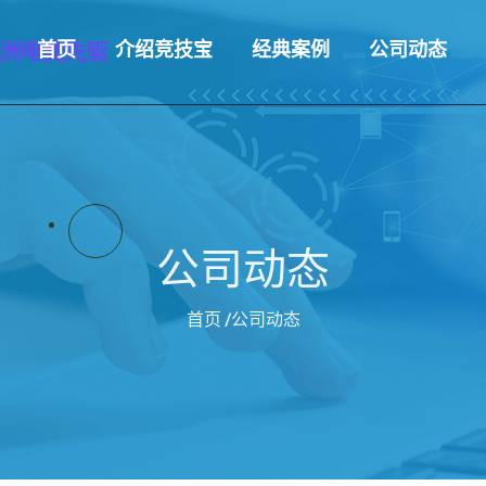
首页
介绍竞技宝
经典案例
公司动态
公司动态
首页
/公司动态