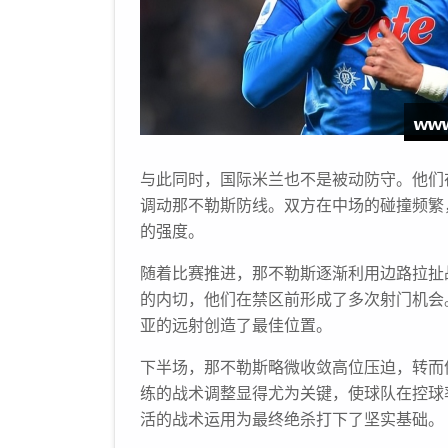
与此同时，国际米兰也不是被动防守。他们
调动那不勒斯防线。双方在中场的碰撞频繁
的强度。
随着比赛推进，那不勒斯逐渐利用边路拉扯
的内切，他们在禁区前形成了多次射门机会
亚的远射创造了最佳位置。
下半场，那不勒斯略微收敛高位压迫，转而
练的战术调整显得尤为关键，使球队在控球
活的战术运用为最终绝杀打下了坚实基础。