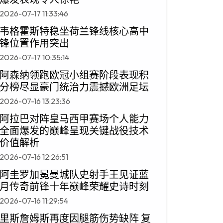
2026-07-17 11:33:46
韦格霍斯特稳坐荷兰锋线核心高中
锋位置作用突出
2026-07-17 10:35:14
阿森纳领跑欧冠小组赛阶段表现积
分榜尽显豪门统治力震撼欧洲足坛
2026-07-16 13:23:36
阿拉巴对阵皇马西甲赛场个人能力
全面爆发的巅峰呈现关键战役技术
价值解析
2026-07-16 12:26:51
阿圭罗加冕曼城队史射手王见证蓝
月传奇前锋十年巅峰荣耀史诗时刻
2026-07-16 11:29:54
里斯詹姆斯再度因腿筋伤势缺阵 复