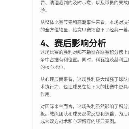
罚、助理裁判的及时示意，以及球员的果敢
验。
从整体比赛节奏和高潮事件来看，本场对决
的全方位较量，给意甲赛场留下了经典一幕
4、赛后影响分析
这场比赛的胜利对那不勒斯在联赛积分榜上
争中占据有利位置。同时，科瓦拉茨赫利亚
的核心地位。
从心理层面来看，这场胜利极大增强了球队
术执行力，也让球员在接下来的比赛中更具
作用。
对国际米兰而言，这场失利虽然影响了积分
板。教练团队和球员都需反思和调整，为后
成为双方战术和心理博弈的经典案例。