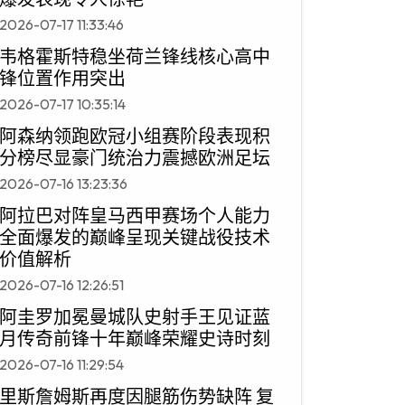
2026-07-17 11:33:46
韦格霍斯特稳坐荷兰锋线核心高中
锋位置作用突出
2026-07-17 10:35:14
阿森纳领跑欧冠小组赛阶段表现积
分榜尽显豪门统治力震撼欧洲足坛
2026-07-16 13:23:36
阿拉巴对阵皇马西甲赛场个人能力
全面爆发的巅峰呈现关键战役技术
价值解析
2026-07-16 12:26:51
阿圭罗加冕曼城队史射手王见证蓝
月传奇前锋十年巅峰荣耀史诗时刻
2026-07-16 11:29:54
里斯詹姆斯再度因腿筋伤势缺阵 复