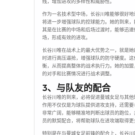
线，增加进攻的多样性和威胁性。
作为一名技术型中场，长谷川唯能够很好地
将进一步增强球队的控球能力。她的到来，
其是在比赛的中场和后场过渡时，能够迅速
场，形成有效的进攻。
长谷川唯在战术上的最大优势之一，就是她
时进行高压逼抢，增强球队的防守硬度。这
衡，从而提高整体的战术执行力。她的加盟
的对手和比赛情况进行战术调整。
3、与队友的配合
长谷川唯的到来，必将促进曼城女足与其他
作用不仅仅是为球队提供进攻支持，还需要
非常广阔，能够精准地判断出球员的跑位，
员的默契配合，将帮助球队在进攻端取得更
特别是在与曼城女足前锋的配合上，长谷川