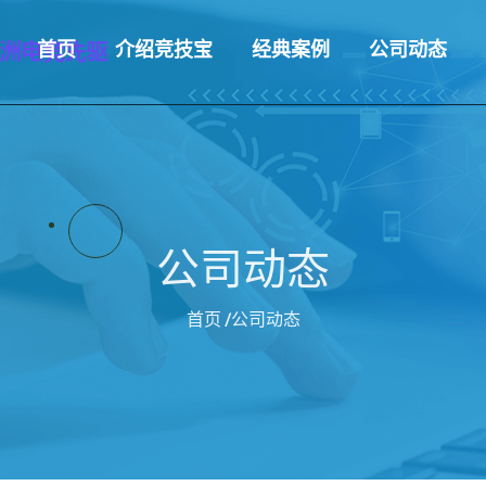
首页
介绍竞技宝
经典案例
公司动态
公司动态
首页
/公司动态