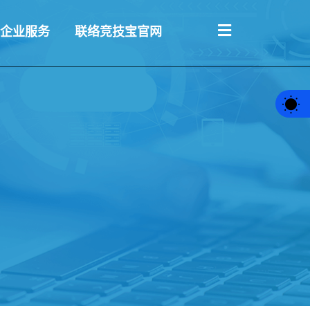
企业服务
联络竞技宝官网