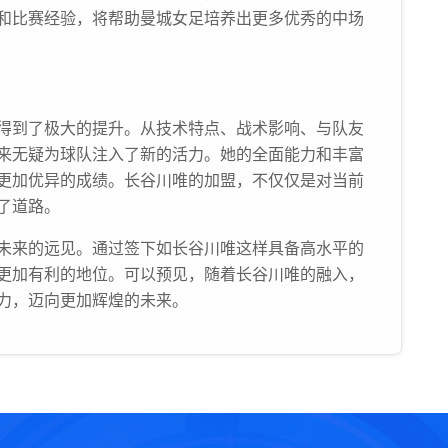
和比赛经验，将帮助曼城女足培养出更多优秀的中场
得到了极大的提升。从技术特点、战术影响、与队友
来无疑为球队注入了新的活力。她的全面能力和丰富
更加优异的成绩。长谷川唯的加盟，不仅仅是对当前
了道路。
未来的远见。通过签下如长谷川唯这样具备高水平的
更加有利的地位。可以预见，随着长谷川唯的融入，
力，迈向更加辉煌的未来。