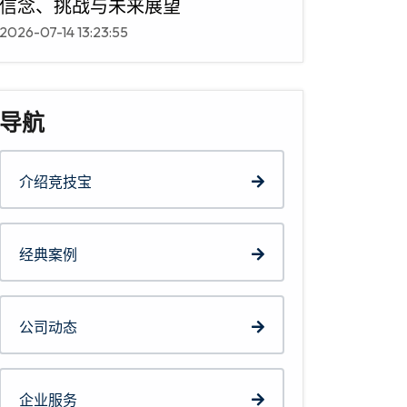
信念、挑战与未来展望
2026-07-14 13:23:55
导航
介绍竞技宝
经典案例
公司动态
企业服务