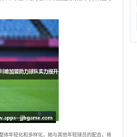
整体年轻化和多样化，她与其他年轻球员的配合，将