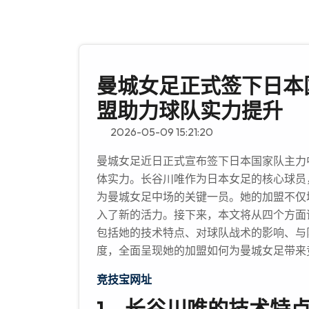
曼城女足正式签下日本
盟助力球队实力提升
2026-05-09 15:21:20
曼城女足近日正式宣布签下日本国家队主力
体实力。长谷川唯作为日本女足的核心球员
为曼城女足中场的关键一员。她的加盟不仅
入了新的活力。接下来，本文将从四个方面
包括她的技术特点、对球队战术的影响、与
度，全面呈现她的加盟如何为曼城女足带来
竞技宝网址
1、长谷川唯的技术特