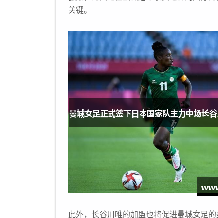
关键。
此外，长谷川唯的加盟也将促进曼城女足的