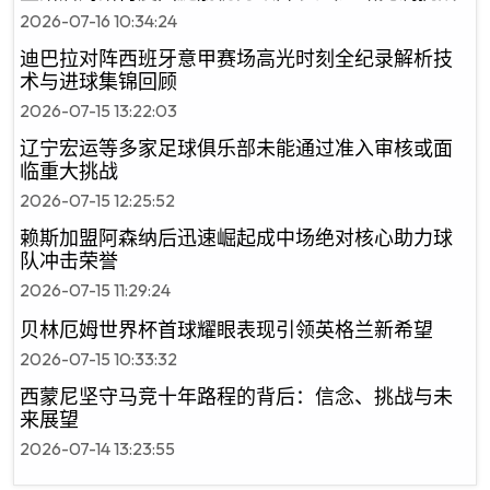
2026-07-16 10:34:24
迪巴拉对阵西班牙意甲赛场高光时刻全纪录解析技
术与进球集锦回顾
2026-07-15 13:22:03
辽宁宏运等多家足球俱乐部未能通过准入审核或面
临重大挑战
2026-07-15 12:25:52
赖斯加盟阿森纳后迅速崛起成中场绝对核心助力球
队冲击荣誉
2026-07-15 11:29:24
贝林厄姆世界杯首球耀眼表现引领英格兰新希望
2026-07-15 10:33:32
西蒙尼坚守马竞十年路程的背后：信念、挑战与未
来展望
2026-07-14 13:23:55