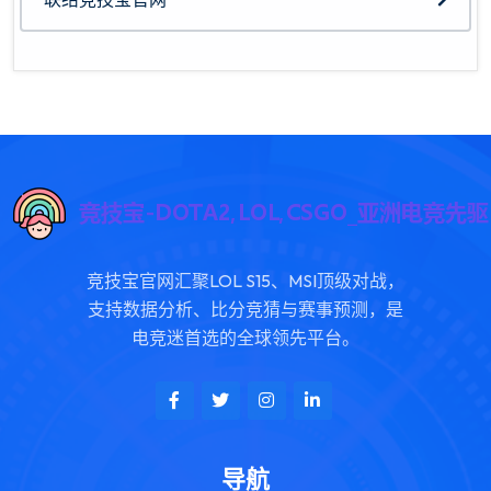
竞技宝官网汇聚LOL S15、MSI顶级对战，
支持数据分析、比分竞猜与赛事预测，是
电竞迷首选的全球领先平台。
导航