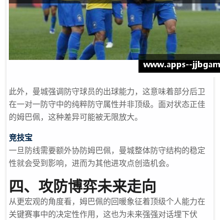
此外，曼城强调防守球员的出球能力，这意味着部分后卫
在一对一防守中的纯粹防守属性并非顶级。面对状态正佳
的姆巴佩，这种差异可能被无限放大。
竞技宝
一旦防线需要额外协防姆巴佩，曼城整体防守结构的稳定
性就会受到影响，进而为其他进攻点创造机会。
四、攻防博弈未来走向
从更宏观的角度看，姆巴佩的回暖象征着顶级个人能力在
关键赛事中的决定性作用，这也为未来强强对话埋下伏