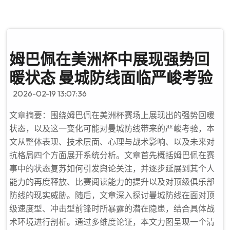
姆巴佩在美洲杯中展现强势回
暖状态 曼城防线面临严峻考验
2026-02-19 13:07:36
文章摘要：围绕姆巴佩在美洲杯赛场上展现出的强势回暖
状态，以及这一变化可能对曼城防线带来的严峻考验，本
文从整体表现、技术层面、心理与战术影响、以及未来对
抗格局四个方面展开系统分析。文章首先概括姆巴佩在赛
事中的状态复苏如何引发舆论关注，并逐步延展到其个人
能力的再度释放、比赛阅读能力的提升以及对顶级俱乐部
防线的现实威胁。随后，文章深入探讨曼城防线在面对顶
级速度型、冲击型前锋时所暴露的潜在隐患，结合具体战
术环境进行剖析。通过多维度论证，本文力图呈现一个清