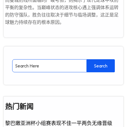
而曼城防线所面临的严峻考验，则揭示了现代足球中攻防
平衡的复杂性。当巅峰状态的进攻核心遇上强调体系运转
的防守强队，胜负往往取决于细节与临场调整，这正是足
球魅力持续存在的根本原因。
热门新闻
黎巴嫩亚洲杯小组赛表现不佳一平两负无缘晋级