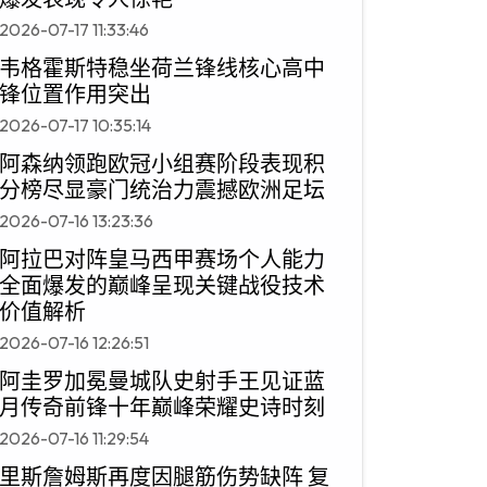
2026-07-17 11:33:46
韦格霍斯特稳坐荷兰锋线核心高中
锋位置作用突出
2026-07-17 10:35:14
阿森纳领跑欧冠小组赛阶段表现积
分榜尽显豪门统治力震撼欧洲足坛
2026-07-16 13:23:36
阿拉巴对阵皇马西甲赛场个人能力
全面爆发的巅峰呈现关键战役技术
价值解析
2026-07-16 12:26:51
阿圭罗加冕曼城队史射手王见证蓝
月传奇前锋十年巅峰荣耀史诗时刻
2026-07-16 11:29:54
里斯詹姆斯再度因腿筋伤势缺阵 复