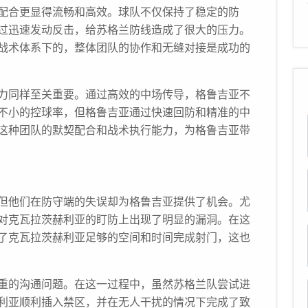
配合更显得流畅和高效。球队不仅保持了稳定的防
过迅速发动反击，给苏格兰防线造成了很大的压力。
战术体系下的，整体团队的协作和无缝对接是成功的
力同样至关重要。通过高效的中场传导，格鲁吉亚不
不小的控球率，但格鲁吉亚通过快速回防和精准的中
这种团队的默契配合和战术执行能力，为格鲁吉亚带
但他们在防守端的失误却为格鲁吉亚提供了机会。尤
对克瓦拉茨赫利亚的盯防上出现了明显的漏洞。在这
了克瓦拉茨赫利亚足够的空间和时间完成射门，这也
重的沟通问题。在这一过程中，虽然苏格兰队尝试进
利亚顺利插入禁区，并在无人干扰的情况下完成了致