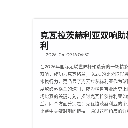
克瓦拉茨赫利亚双响助
利
2026-04-09 16:04:52
在2026年国际足联世界杯预选赛的一场
双响，成功力克苏格兰，以2:0的比分取
术执行力，更凸显了克瓦拉茨赫利亚作为球
度攻破苏格兰的球门，成为格鲁吉亚历史上
场比赛的关键时刻，探讨克瓦拉茨赫利亚如
兰。四个方面分别是：克瓦拉茨赫利亚的个
比赛中关键时刻的把握。通过这些角度的详