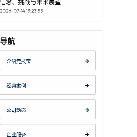
信念、挑战与未来展望
2026-07-14 13:23:55
导航
介绍竞技宝
经典案例
公司动态
企业服务