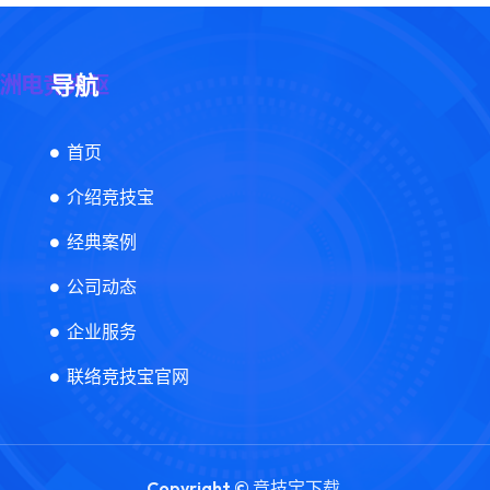
导航
首页
介绍竞技宝
经典案例
公司动态
企业服务
联络竞技宝官网
Copyright ©
竞技宝下载
.