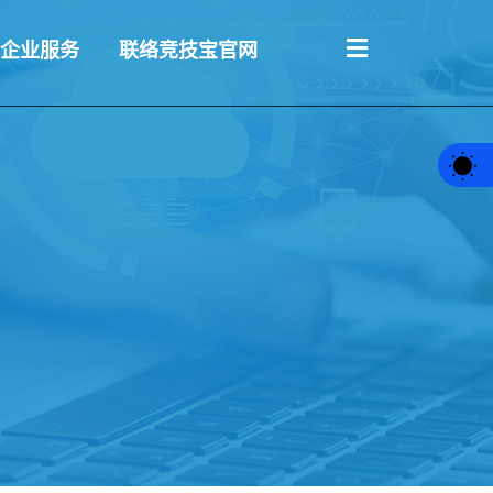
企业服务
联络竞技宝官网