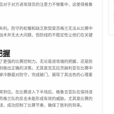
且对于对方进攻球员的注意力不够集中，这使得格鲁
失利。防守的松懈和缺乏默契是苏格兰无法从比赛中
战术并无太大问题，但防线的不稳定性让他们在关键
把握
了更强的比赛控制力。无论是进攻端的把握，还是防
刻做出正确的决策。尤其是克瓦拉茨赫利亚在比赛中
够冷静面对防守，完成破门，展现了其出色的心理素
常到位。在比赛进入下半场后，格鲁吉亚队在保持进
苏格兰队的反击未能形成有效的威胁。尤其是比赛的
球，成功控制了比赛节奏，确保了胜利的到来。