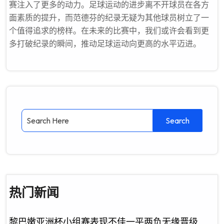
赛注入了更多的动力。足球运动的进步离不开球员在各方
面素质的提升，而范德芬的纪录无疑为其他球员树立了一
个值得追求的榜样。在未来的比赛中，我们或许会看到更
多打破纪录的瞬间，推动足球运动向更高的水平迈进。
热门新闻
黎巴嫩亚洲杯小组赛表现不佳一平两负无缘晋级