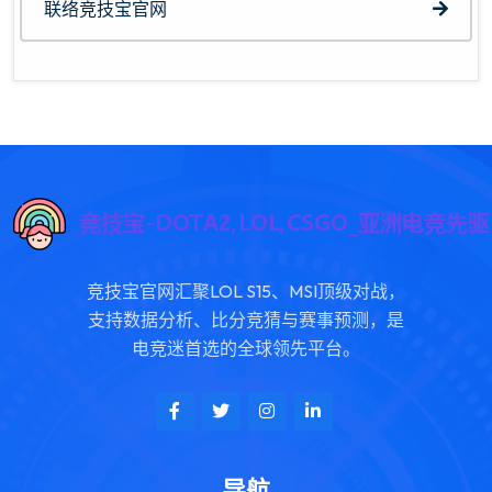
联络竞技宝官网
竞技宝官网汇聚LOL S15、MSI顶级对战，
支持数据分析、比分竞猜与赛事预测，是
电竞迷首选的全球领先平台。
导航