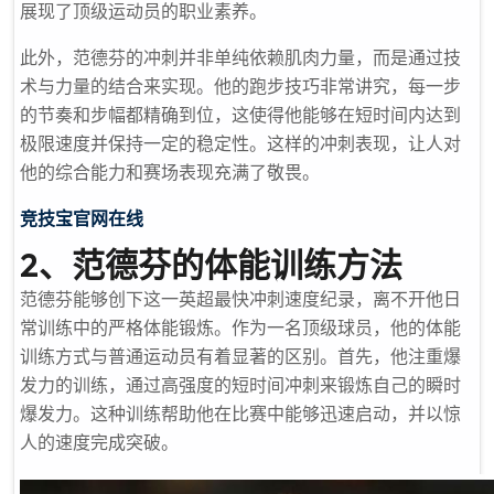
展现了顶级运动员的职业素养。
此外，范德芬的冲刺并非单纯依赖肌肉力量，而是通过技
术与力量的结合来实现。他的跑步技巧非常讲究，每一步
的节奏和步幅都精确到位，这使得他能够在短时间内达到
极限速度并保持一定的稳定性。这样的冲刺表现，让人对
他的综合能力和赛场表现充满了敬畏。
竞技宝官网在线
2、范德芬的体能训练方法
范德芬能够创下这一英超最快冲刺速度纪录，离不开他日
常训练中的严格体能锻炼。作为一名顶级球员，他的体能
训练方式与普通运动员有着显著的区别。首先，他注重爆
发力的训练，通过高强度的短时间冲刺来锻炼自己的瞬时
爆发力。这种训练帮助他在比赛中能够迅速启动，并以惊
人的速度完成突破。