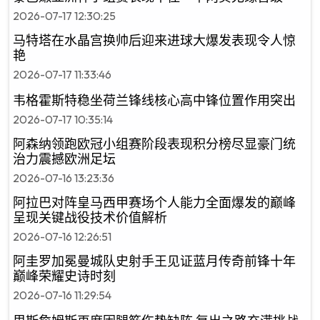
2026-07-17 12:30:25
马特塔在水晶宫换帅后迎来进球大爆发表现令人惊
艳
2026-07-17 11:33:46
韦格霍斯特稳坐荷兰锋线核心高中锋位置作用突出
2026-07-17 10:35:14
阿森纳领跑欧冠小组赛阶段表现积分榜尽显豪门统
治力震撼欧洲足坛
2026-07-16 13:23:36
阿拉巴对阵皇马西甲赛场个人能力全面爆发的巅峰
呈现关键战役技术价值解析
2026-07-16 12:26:51
阿圭罗加冕曼城队史射手王见证蓝月传奇前锋十年
巅峰荣耀史诗时刻
2026-07-16 11:29:54