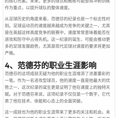
的核心元素。未来，更多的球员和教练可能会将冲刺训练
作为重点，以提升球队的整体速度。
从足球历史的角度来看，范德芬的纪录也是一个标志性时
刻。足球运动员的速度越来越成为竞争的关键之一，尤其
是在英超这样高度竞争的联赛中，速度常常意味着能否在
进攻和防守中占得先机。这一纪录的诞生，可能会推动更
多的足球发展趋势，尤其是现代足球对速度的要求将更加
严格。
4、范德芬的职业生涯影响
范德芬的这项成就无疑为他的职业生涯增添了浓墨重彩的
一笔。作为一名进攻型球员，他的速度一直是他最大的优
势之一，这次纪录的诞生更是证明了他在速度上的独特天
赋。对于范德芬来说，这项纪录不仅仅是一个数字，它代
表了他在技术、体能和心态上的全面突破。
这一成就也为他的职业生涯带来了更多的关注和机会。未