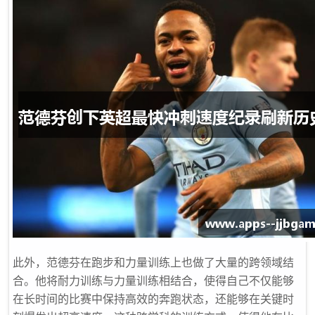
此外，范德芬在跑步和力量训练上也做了大量的跨领域结
合。他将耐力训练与力量训练相结合，使得自己不仅能够
在长时间的比赛中保持高效的奔跑状态，还能够在关键时