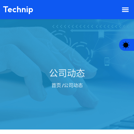
公司动态
首页
/公司动态