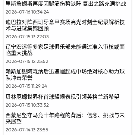
里斯詹姆斯再度因腿筋伤势缺阵 复出之路充满挑战
2026-07-16 10:34:24
迪巴拉对阵西班牙意甲赛场高光时刻全纪录解析技
术与进球集锦回顾
2026-07-15 13:22:03
辽宁宏运等多家足球俱乐部未能通过准入审核或面
临重大挑战
2026-07-15 12:25:52
赖斯加盟阿森纳后迅速崛起成中场绝对核心助力球
队冲击荣誉
2026-07-15 11:29:24
贝林厄姆世界杯首球耀眼表现引领英格兰新希望
2026-07-15 10:33:32
西蒙尼坚守马竞十年路程的背后：信念、挑战与未
来展望
2026-07-14 13:23:55