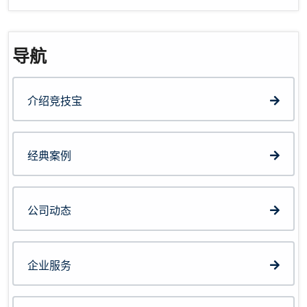
导航
介绍竞技宝
经典案例
公司动态
企业服务