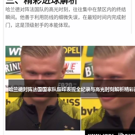
三、精彩进球解析
哈兰德对阵法国队的高光时刻，往往集中在禁区内的终结
瞬间。他善于利用防线的细微失误，在最短时间内完成射
门，这是顶级射手的本能体现。