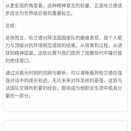
从更宏观的角度看，这种精神意志的较量，正是哈兰德逐
步成长为世界级巨星的重要标志。
总结：
总体而言，哈兰德对阵法国国家队的巅峰表现，是个人能
力与顶级对抗环境相互成就的结果。从背景到过程，从进
球到精神层面，这些比赛为我们提供了观察现代中锋价值
的绝佳窗口。
通过对高光时刻的回顾与解析，可以清晰看到哈兰德在强
强对话中的成长轨迹。无论未来对阵怎样的豪强，这些与
法国队交锋所积累的经验，都将成为他职业生涯中极具分
量的一部分。