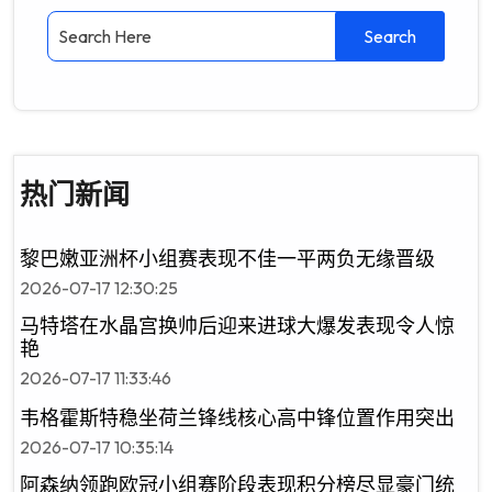
热门新闻
黎巴嫩亚洲杯小组赛表现不佳一平两负无缘晋级
2026-07-17 12:30:25
马特塔在水晶宫换帅后迎来进球大爆发表现令人惊
艳
2026-07-17 11:33:46
韦格霍斯特稳坐荷兰锋线核心高中锋位置作用突出
2026-07-17 10:35:14
阿森纳领跑欧冠小组赛阶段表现积分榜尽显豪门统