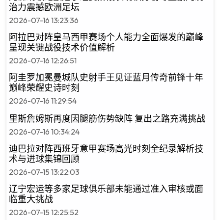
治力震撼欧洲足坛
2026-07-16 13:23:36
阿拉巴对阵皇马西甲赛场个人能力全面爆发的巅峰
呈现关键战役技术价值解析
2026-07-16 12:26:51
阿圭罗加冕曼城队史射手王见证蓝月传奇前锋十年
巅峰荣耀史诗时刻
2026-07-16 11:29:54
里斯詹姆斯再度因腿筋伤势缺阵 复出之路充满挑战
2026-07-16 10:34:24
迪巴拉对阵西班牙意甲赛场高光时刻全纪录解析技
术与进球集锦回顾
2026-07-15 13:22:03
辽宁宏运等多家足球俱乐部未能通过准入审核或面
临重大挑战
2026-07-15 12:25:52