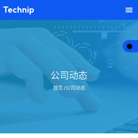
公司动态
首页
/公司动态