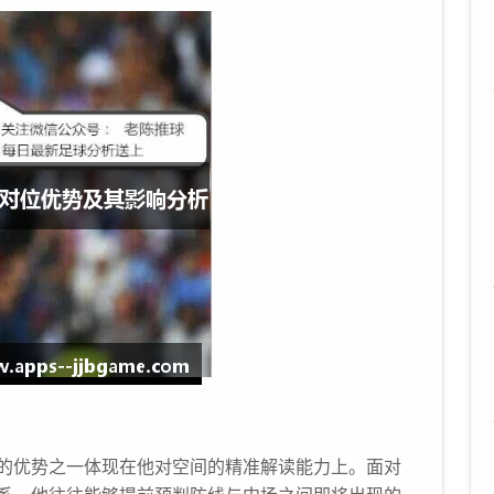
的优势之一体现在他对空间的精准解读能力上。面对