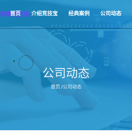
首页
介绍竞技宝
经典案例
公司动态
公司动态
首页
/公司动态