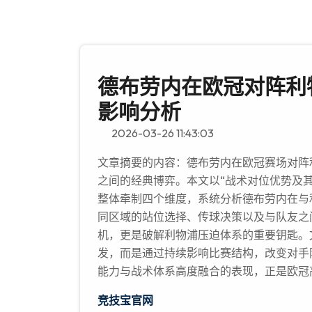
德布劳内在欧冠对阵利
影响分析
2026-03-26 11:43:03
文章摘要的内容：德布劳内在欧冠赛场对阵
之间的经典博弈。本文以“战术对位优势及
整体牵制四个维度，系统分析德布劳内在与
同区域的站位选择、传球决策以及与队友之
机，更是破解利物浦压迫体系的重要钥匙。
发，而是通过持续影响比赛结构，改变对手
能力与战术体系高度融合的表现，正是欧冠
竞技宝官网