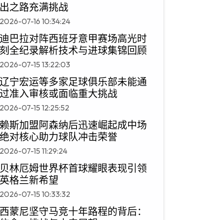
出之路充满挑战
2026-07-16 10:34:24
迪巴拉对阵西班牙意甲赛场高光时
刻全纪录解析技术与进球集锦回顾
2026-07-15 13:22:03
辽宁宏运等多家足球俱乐部未能通
过准入审核或面临重大挑战
2026-07-15 12:25:52
赖斯加盟阿森纳后迅速崛起成中场
绝对核心助力球队冲击荣誉
2026-07-15 11:29:24
贝林厄姆世界杯首球耀眼表现引领
英格兰新希望
2026-07-15 10:33:32
西蒙尼坚守马竞十年路程的背后：