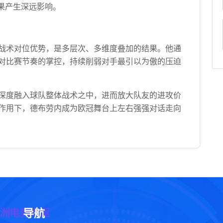
果产生深远影响。
战术对位优势，是多层次、多维度叠加的结果。他通
对比赛节奏的掌控，持续削弱对手最引以为傲的压迫
深度融入球队整体战术之中，进而放大队友的进攻价
作用下，德布劳内成为欧冠舞台上左右强强对话走向
导航