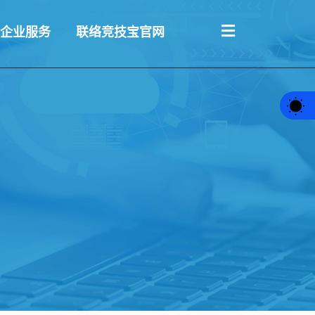
企业服务
联络竞技宝官网