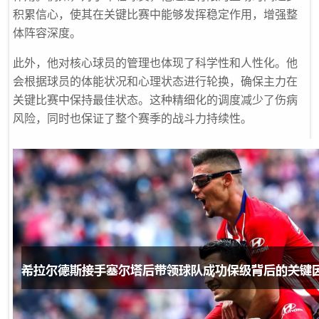
积累信心，使其在关键比赛中能够发挥稳定作用，增强整
体阵容深度。
此外，他对核心球员的管理也体现了科学性和人性化。他
会根据球员的体能状况和心理状态进行轮换，确保主力在
关键比赛中保持最佳状态。这种精细化的调度减少了伤病
风险，同时也保证了整个赛季的战斗力持续性。