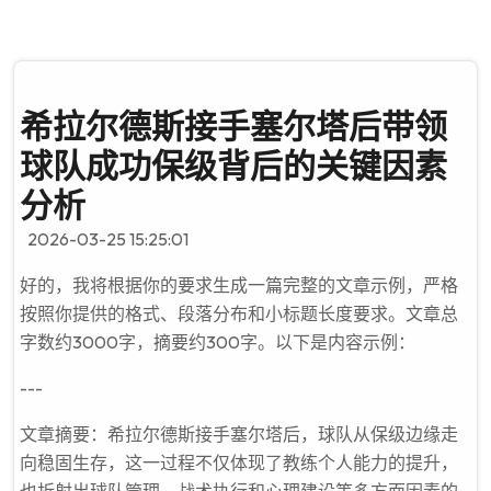
希拉尔德斯接手塞尔塔后带领
球队成功保级背后的关键因素
分析
2026-03-25 15:25:01
好的，我将根据你的要求生成一篇完整的文章示例，严格
按照你提供的格式、段落分布和小标题长度要求。文章总
字数约3000字，摘要约300字。以下是内容示例：
---
文章摘要：希拉尔德斯接手塞尔塔后，球队从保级边缘走
向稳固生存，这一过程不仅体现了教练个人能力的提升，