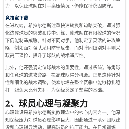
力，以保证球队在对手高压情况下仍能保持稳固防守。
竞技宝下载
在进攻端，希拉尔德斯注重快速转换和边路突破，通过强
化边翼球员的突破和传中训练，使球队在有限控球的情况
下仍能制造威胁。针对不同对手，他制定了灵活的进攻策
略，例如面对强队采用防守反击，而对阵同级别对手则采
取高压逼抢，提升了球队的战术适应性。
此外，他还强调定位球战术的重要性，通过系统训练角球
和任意球的进攻套路，提高球队得分机会。正是这种针对
性和细化的战术调整，使塞尔塔在整个赛季中能够稳扎稳
打，避免大比分失利，为保级奠定了坚实的基础。
2、球员心理与凝聚力
心理建设是希拉尔德斯执教理念中的核心内容之一。他深
知保级压力对球员心理影响巨大，因此通过一系列团队建
设和心理辅导活动，提高球员的抗压能力。在日常训练