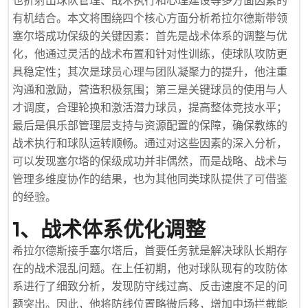
也折射出球队管理、战术执行和心理建设等多方面因素的
有机结合。本文将围绕四个核心方面分析希拉尔德斯带领
塞尔塔成功保级的关键因素：首先是战术体系的调整与优
化，他通过灵活的战术布置和针对性训练，使球队攻防更
具稳定性；其次是球员心理与团队凝聚力的提升，他注重
沟通和激励，营造积极氛围；第三是关键球员的使用与人
才调度，合理轮换和激活潜力球员，提高整体竞技水平；
最后是俱乐部管理层支持与资源配置的保障，确保教练的
战术执行和球队运转顺畅。通过对这些因素的深入分析，
可以发现塞尔塔的保级成功并非偶然，而是战略、战术与
管理多维度协作的结果，也为其他同类球队提供了可借鉴
的经验。
1、战术体系优化调整
希拉尔德斯接手塞尔塔后，首要任务就是解决球队长期存
在的战术混乱问题。在上任初期，他对球队现有的攻防体
系进行了细致分析，发现防守线过高、反击速度不足的问
题突出。因此，他将防线位置略微后移，增加中场拦截能