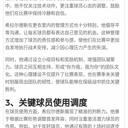
中，他不仅关注技术动作，更注重球员心态的调整，鼓励
他们在比赛中保持冷静和自信。
希拉尔德斯在更衣室内的管理方式也十分特别，他倡导平
等沟通，让每名球员都有表达自己意见的机会。这种管理
方式增加了球员的责任感和参与感，使他们在比赛中更加
自发地执行战术安排，减少因心理压力产生的失误。
同时，他通过设立小组目标和奖励机制，增强团队凝聚
力。球员之间互相支持，形成“你为我，我为你”的团队文
化。这种心理建设不仅提升了比赛表现，也在赛季末关键
时刻展现出团队的韧性，使球队能够在保级战中抓住关键
胜利。
3、关键球员使用调度
在球员使用方面，希拉尔德斯展现了精准的判断力。他善
于根据比赛形势调整首发阵容，同时注重激活潜力球员的
作用。例如，对于年轻球员，他通过有限的上场时间逐步