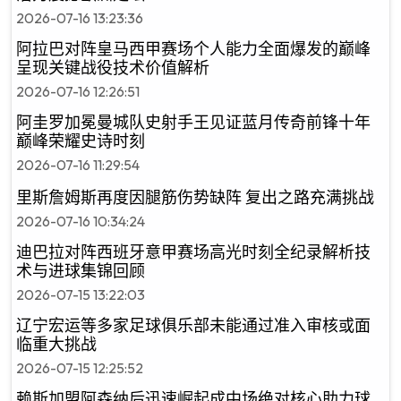
2026-07-16 13:23:36
阿拉巴对阵皇马西甲赛场个人能力全面爆发的巅峰
呈现关键战役技术价值解析
2026-07-16 12:26:51
阿圭罗加冕曼城队史射手王见证蓝月传奇前锋十年
巅峰荣耀史诗时刻
2026-07-16 11:29:54
里斯詹姆斯再度因腿筋伤势缺阵 复出之路充满挑战
2026-07-16 10:34:24
迪巴拉对阵西班牙意甲赛场高光时刻全纪录解析技
术与进球集锦回顾
2026-07-15 13:22:03
辽宁宏运等多家足球俱乐部未能通过准入审核或面
临重大挑战
2026-07-15 12:25:52
赖斯加盟阿森纳后迅速崛起成中场绝对核心助力球