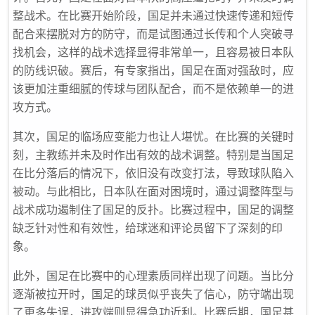
整战术。在比赛开始阶段，国足并未通过快速传递和短传
配合来摆脱对方的防守，而是试图通过长传和个人突破寻
找机会，这样的战术选择显得非常单一，且容易被日本队
的防线识破。赛后，有专家指出，国足在面对强敌时，应
该更加注重细腻的传球与团队配合，而不是依赖单一的进
攻方式。
其次，国足的临场应变能力也让人堪忧。在比赛的关键时
刻，主教练并未及时作出有效的战术调整。特别是当国足
在比分落后的情况下，依旧没有改变打法，导致球队陷入
被动。与此相比，日本队在面对困境时，通过调整阵型与
战术成功遏制住了国足的反扑。比赛过程中，国足的调整
缺乏针对性和有效性，给球迷和评论员留下了深刻的印
象。
此外，国足在比赛中的心理素质同样出现了问题。当比分
逐渐被拉开时，国足的球员似乎丧失了信心，防守端出现
了更多失误，进攻端则显得急功近利。比赛后期，国足甚