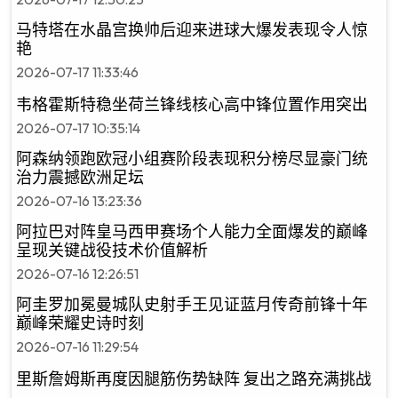
马特塔在水晶宫换帅后迎来进球大爆发表现令人惊
艳
2026-07-17 11:33:46
韦格霍斯特稳坐荷兰锋线核心高中锋位置作用突出
2026-07-17 10:35:14
阿森纳领跑欧冠小组赛阶段表现积分榜尽显豪门统
治力震撼欧洲足坛
2026-07-16 13:23:36
阿拉巴对阵皇马西甲赛场个人能力全面爆发的巅峰
呈现关键战役技术价值解析
2026-07-16 12:26:51
阿圭罗加冕曼城队史射手王见证蓝月传奇前锋十年
巅峰荣耀史诗时刻
2026-07-16 11:29:54
里斯詹姆斯再度因腿筋伤势缺阵 复出之路充满挑战