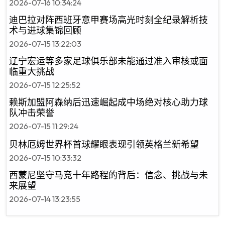
2026-07-16 10:34:24
迪巴拉对阵西班牙意甲赛场高光时刻全纪录解析技
术与进球集锦回顾
2026-07-15 13:22:03
辽宁宏运等多家足球俱乐部未能通过准入审核或面
临重大挑战
2026-07-15 12:25:52
赖斯加盟阿森纳后迅速崛起成中场绝对核心助力球
队冲击荣誉
2026-07-15 11:29:24
贝林厄姆世界杯首球耀眼表现引领英格兰新希望
2026-07-15 10:33:32
西蒙尼坚守马竞十年路程的背后：信念、挑战与未
来展望
2026-07-14 13:23:55