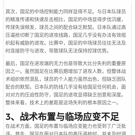
其次，国足的中场控制能力同样显得不足。与日本队球员
的精准传递和快速反击相比，国足的中场显得步伐沉缓，
传球失误频发，球员之间的配合缺乏默契。日本队通过高
压逼抢切断了国足的进攻线路，国足几乎没有办法有效组
织起有威胁的进攻。比赛中，国足的中场球员往往无法及
时连接防守与进攻，导致球队无法保持控球优势。
最后，国足在进攻端的无力也是导致大比分失利的重要原
因之一。虽然国足在比赛后期增加了进攻人数，但整体战
术组织依然混乱，球员的个人能力虽然出色，但缺乏团队
配合的默契。日本队的防线几乎没有给国足任何机会，面
对对方的压迫性防守，国足的进攻显得缺乏创意和深度。
整体来看，技术上的差距是这场失利的根本原因之一。
3、战术布置与临场应变不足
在战术方面，国足的布置与临场应变能力也受到了广泛批
评。首先，国足在面对日本队的高压逼抢时，并未及时调