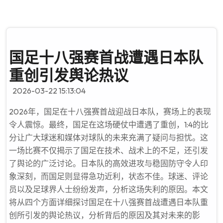
国足十八强赛首战遭遇日本队
重创引发舆论热议
2026-03-22 15:13:04
2026年，国足在十八强赛首战迎战日本队，赛场上的表现
令人震惊。最终，国足在这场硬仗中遭遇了重创，1:4的比
分让广大球迷和媒体对球队的未来充满了疑问与担忧。这
一场比赛不仅揭示了国足在技术、战术上的不足，还引发
了舆论的广泛讨论。日本队的高效进攻与稳固防守令人印
象深刻，而国足则显得急功近利，状态不佳。球迷、评论
员以及足球界人士纷纷发声，分析这场失利的原因。本文
将从四个方面详细探讨国足在十八强赛首战遭遇日本队重
创所引发的舆论热议，分析背后的原因及其对未来的影