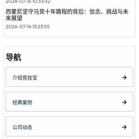
2026-07-15 10:33:32
西蒙尼坚守马竞十年路程的背后：信念、挑战与未
来展望
2026-07-14 13:23:55
导航
介绍竞技宝
经典案例
公司动态