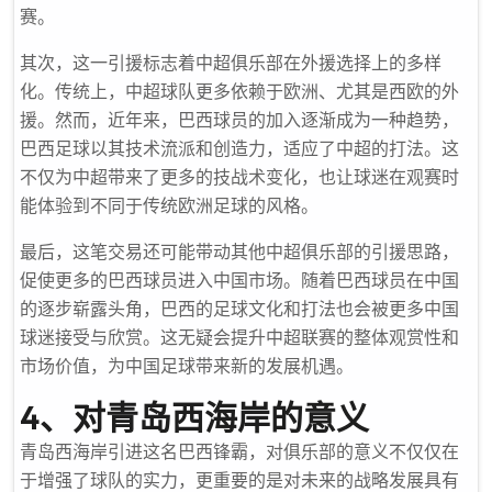
赛。
其次，这一引援标志着中超俱乐部在外援选择上的多样
化。传统上，中超球队更多依赖于欧洲、尤其是西欧的外
援。然而，近年来，巴西球员的加入逐渐成为一种趋势，
巴西足球以其技术流派和创造力，适应了中超的打法。这
不仅为中超带来了更多的技战术变化，也让球迷在观赛时
能体验到不同于传统欧洲足球的风格。
最后，这笔交易还可能带动其他中超俱乐部的引援思路，
促使更多的巴西球员进入中国市场。随着巴西球员在中国
的逐步崭露头角，巴西的足球文化和打法也会被更多中国
球迷接受与欣赏。这无疑会提升中超联赛的整体观赏性和
市场价值，为中国足球带来新的发展机遇。
4、对青岛西海岸的意义
青岛西海岸引进这名巴西锋霸，对俱乐部的意义不仅仅在
于增强了球队的实力，更重要的是对未来的战略发展具有