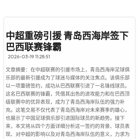
中超重磅引援 青岛西海岸签下
巴西联赛锋霸
2026-03-19 11:28:51
文章摘要：在中超联赛的引援市场上，青岛西海岸足球俱
乐部的最新引援成为了球迷与媒体的关注焦点。该俱乐部
以一项重磅签约，成功从巴西联赛引进了一名锋线球员。
这名巴西联赛的锋霸，凭借其出色的进攻能力和在巴西顶
级联赛中的优异表现，成为了青岛西海岸队伍的强力补
充。这笔交易不仅代表了青岛西海岸对未来赛季的雄心，
也展示了中国足球俱乐部引进国际球员的新趋势。接下
来，本文将从四个方面详细分析这一签约的背景、球员表
现、对中超的影响以及对青岛西海岸队伍的意义，力求为