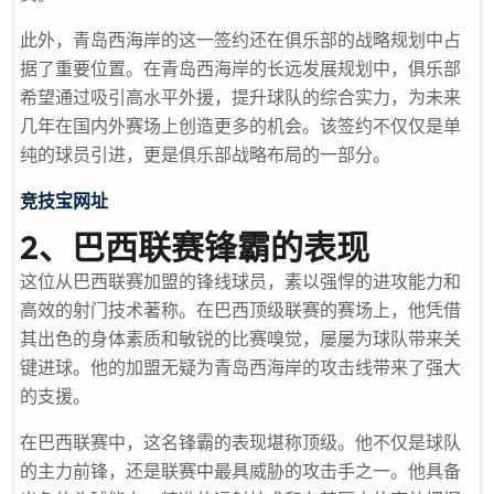
此外，青岛西海岸的这一签约还在俱乐部的战略规划中占
据了重要位置。在青岛西海岸的长远发展规划中，俱乐部
希望通过吸引高水平外援，提升球队的综合实力，为未来
几年在国内外赛场上创造更多的机会。该签约不仅仅是单
纯的球员引进，更是俱乐部战略布局的一部分。
竞技宝网址
2、巴西联赛锋霸的表现
这位从巴西联赛加盟的锋线球员，素以强悍的进攻能力和
高效的射门技术著称。在巴西顶级联赛的赛场上，他凭借
其出色的身体素质和敏锐的比赛嗅觉，屡屡为球队带来关
键进球。他的加盟无疑为青岛西海岸的攻击线带来了强大
的支援。
在巴西联赛中，这名锋霸的表现堪称顶级。他不仅是球队
的主力前锋，还是联赛中最具威胁的攻击手之一。他具备